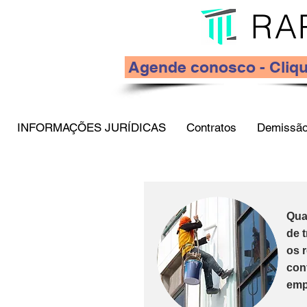
RA
Agende conosco - Cliqu
INFORMAÇÕES JURÍDICAS
Contratos
Demissão
Qua
de 
os 
con
emp