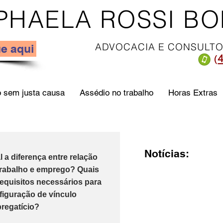
PHAELA ROSSI B
ADVOCACIA E CONSULTO
e aqui
(
 sem justa causa
Assédio no trabalho
Horas Extras
Notícias:
l a diferença entre relação
trabalho e emprego? Quais
requisitos necessários para
figuração de vínculo
regatício?