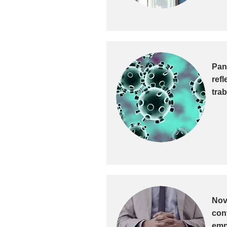
Pan
ref
trab
Nov
con
emp