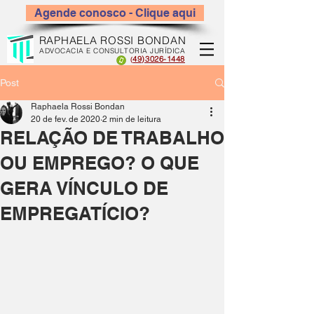
Agende conosco - Clique aqui
RAPHAELA ROSSI BONDAN
ADVOCACIA E CONSULTORIA JURÍDICA
49)3026-1448
(
Post
Raphaela Rossi Bondan
20 de fev. de 2020
2 min de leitura
RELAÇÃO DE TRABALHO
OU EMPREGO? O QUE
GERA VÍNCULO DE
EMPREGATÍCIO?